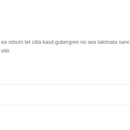
t ea rebum tet clita kasd gubergren no sea takimata san
litr.